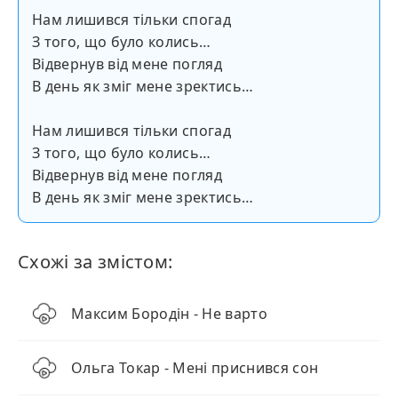
Нам лишився тільки спогад
З того, що було колись…
Відвернув від мене погляд
В день як зміг мене зректись…
Нам лишився тільки спогад
З того, що було колись…
Відвернув від мене погляд
В день як зміг мене зректись…
Схожі за змістом:
Максим Бородін - Не варто
Ольга Токар - Мені приснився сон