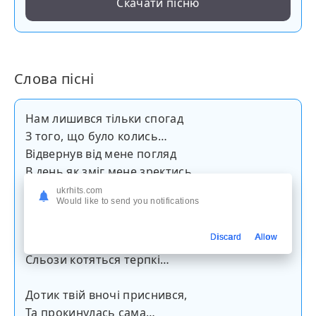
Скачати пісню
Слова пісні
Нам лишився тільки спогад
З того, що було колись…
Відвернув від мене погляд
В день як зміг мене зректись…
ukrhits.com
Would like to send you notifications
За вікном зима вирує
І в повітрі й на землі…
Discard
Allow
Сон мене вже не лікує,
Сльози котяться терпкі…
Дотик твій вночі приснився,
Та прокинулась сама…