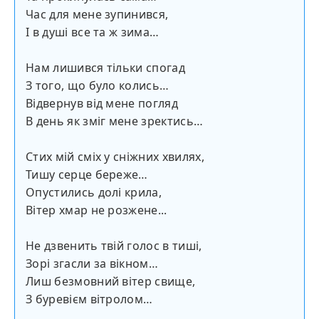
Час для мене зупинився,
І в душі все та ж зима…
Нам лишився тільки спогад
З того, що було колись…
Відвернув від мене погляд
В день як зміг мене зректись…
Стих мій сміх у сніжних хвилях,
Тишу серце береже…
Опустились долі крила,
Вітер хмар не розжене...
Не дзвенить твій голос в тиші,
Зорі згасли за вікном…
Лиш безмовний вітер свище,
З буревієм вітролом…