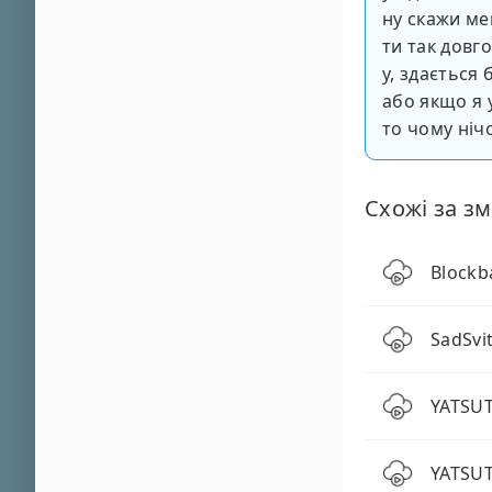
ну скажи ме
ти так довг
у, здається 
або якщо я 
то чому ніч
Схожі за зм
Blockb
SadSvit
YATSUT
YATSUT