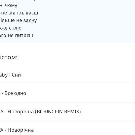
ні чому
о не відповідаєш
більше не засну
уже сплю,
ого не питаєш
істом:
aby - Сни
 - Все одно
A - Новорічна (BID0NCI0N REMIX)
A - Новорічна