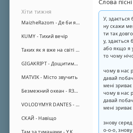
Слова пісні
Хіти тижня
У, здається 
MaizheRazom - Де би я не був
ну скажи ме
ти так довг
KUMY - Тихий вечір
у, здається 
або якщо я 
Таких як я вже на світі нема - А. Малярник
то чому ніч
GIGAKRIPT - Дощитиме зима
чому в нас 
MATVIK - Місто звучить
давай побач
мені зриває
Безмежний океан - R3phase
чому в нас 
давай побач
VOLODYMYR DANTES - Просто кохаю (REMIX)
мені зриває
СКАЙ - Навіщо
знову серед
о-о-о, знову
Там за туманами - Y.K. Music