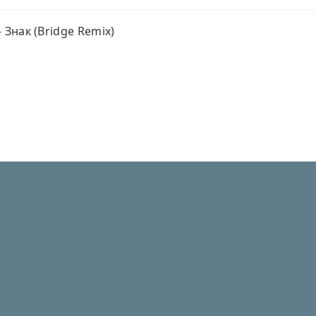
- Знак (Bridge Remix)
min@ukrhits.com
|
DMCA