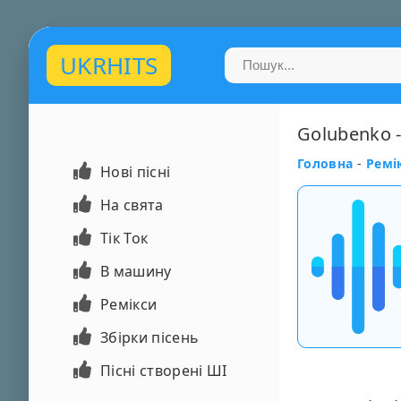
UKRHITS
Golubenko -
Головна
-
Ремі
Нові пісні
На свята
Тік Ток
В машину
Ремікси
Збірки пісень
Пісні створені ШІ