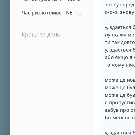
знову серед
о-о-о, знову
Час рікою пливе - NE_TVOYA_MRIYA
у, здається 
Кращі за день
ну скажи ме
ти так довг
у, здається 
або якщо я 
то чому ніч
може це нов
може це було
може це був
я пропустив 
забув про р
бо мені не в
у, здається 