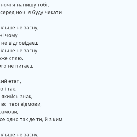
 ночі я напишу тобі,
 серед ночі я буду чекати
більше не засну,
ні чому
о не відповідаєш
більше не засну
уже сплю,
ого не питаєш
ий етап,
 і так,
 якийсь знак,
всі твої відмови,
озмови,
се одно так де ти, й з ким
більше не засну,