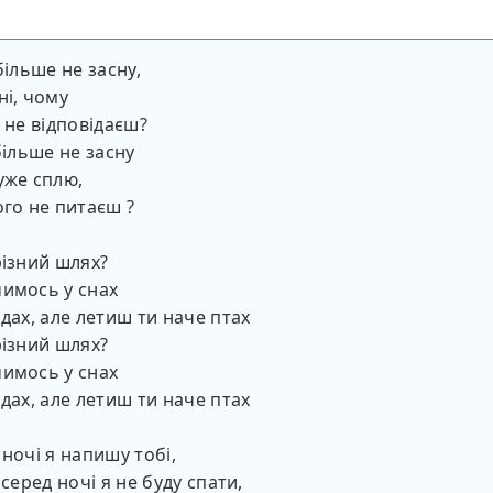
більше не засну,
ні, чому
о не відповідаєш?
більше не засну
уже сплю,
ого не питаєш ?
різний шлях?
имось у снах
 дах, але летиш ти наче птах
різний шлях?
имось у снах
 дах, але летиш ти наче птах
 ночі я напишу тобі,
 серед ночі я не буду спати,