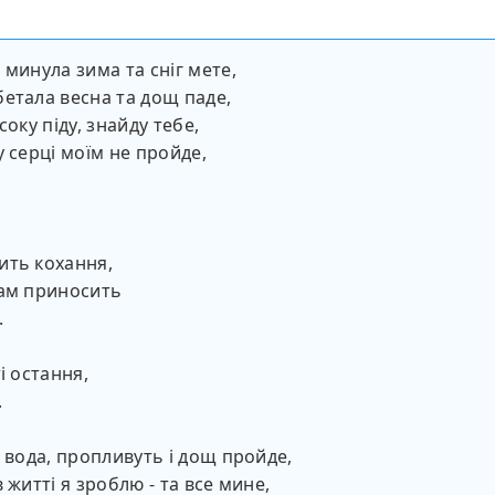
 минула зима та сніг мете,
етала весна та дощ паде,
соку піду, знайду тебе,
у серці моїм не пройде,
ить кохання,
нам приносить
.
і остання,
.
к вода, пропливуть і дощ пройде,
 житті я зроблю - та все мине,