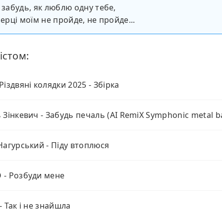
е забудь, як люблю одну тебе,
серці моїм не пройде, не пройде...
істом:
Різдвяні колядки 2025 - Збірка
 Зінкевич - Забудь печаль (AI RemiX Symphonic metal ba
Нагурський - Піду втоплюся
- Розбуди мене
- Так і не знайшла