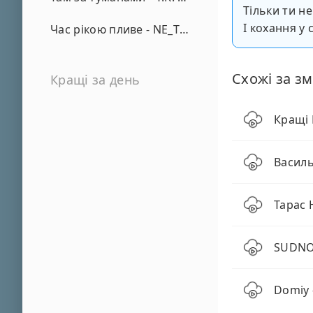
Тільки ти н
І кохання у 
Час рікою пливе - NE_TVOYA_MRIYA
Схожі за зм
Кращі за день
Кращі 
Василь
Тарас 
SUDNO 
Domiy 