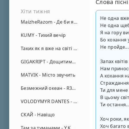
Слова пісні
Хіти тижня
Не одна вже
MaizheRazom - Де би я не був
Не одна щеб
Я на гору ви
KUMY - Тихий вечір
Бо кохання 
Не пройде...
Таких як я вже на світі нема - А. Малярник
Запах квітів
GIGAKRIPT - Дощитиме зима
Нам принос
MATVIK - Місто звучить
А кохання 
Страждання
Безмежний океан - R3phase
Ти для мене
В цьому світ
VOLODYMYR DANTES - Просто кохаю (REMIX)
Ти остання..
СКАЙ - Навіщо
Хоч роки, я
Хоч багато в
Там за туманами - Y.K. Music