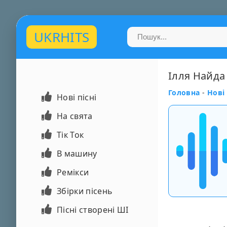
UKRHITS
Ілля Найда 
Головна
-
Нові 
Нові пісні
На свята
Тік Ток
В машину
Ремікси
Збірки пісень
Пісні створені ШІ