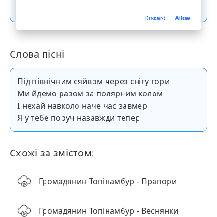
Скачати пісню
Discard
Allow
Слова пісні
Під північним сяйвом через снігу гори
Ми йдемо разом за полярним колом
І нехай навколо наче час завмер
Я у тебе поруч назавжди тепер
Схожі за змістом:
Громадянин Топінамбур - Прапори
Громадянин Топінамбур - Веснянки