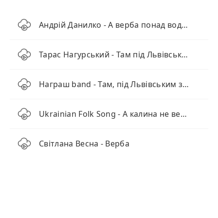
Андрій Данилко - А верба понад водою (cover)
Тарас Нагурський - Там під Львівським замком
Награш band - Там, під Львівським замком
Ukrainian Folk Song - А калина не верба
Світлана Весна - Верба