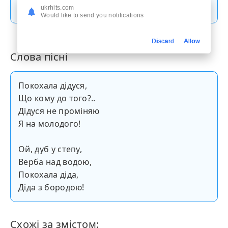
Скачати пісню
ukrhits.com
Would like to send you notifications
Discard
Allow
Слова пісні
Покохала дідуся,
Що кому до того?..
Дідуся не проміняю
Я на молодого!
Ой, дуб у степу,
Верба над водою,
Покохала діда,
Діда з бородою!
Схожі за змістом: