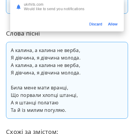
Скачати пісню
ukrhits.com
Would like to send you notifications
Discard
Allow
Слова пісні
А калина, а калина не верба,
Я дівчина, я дівчина молода.
А калина, а калина не верба,
Я дівчина, я дівчина молода.
Била мене мати вранці,
Що порвали хлопці штанці,
А я штанці полатаю
Та й із милим погуляю.
Схожі за змістом: