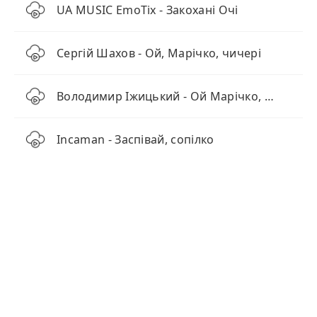
UA MUSIC EmoTix - Закохані Очі
Сергій Шахов - Ой, Марічко, чичері
Володимир Іжицький - Ой Марічко, чичері
Incaman - Заспівай, сопілко