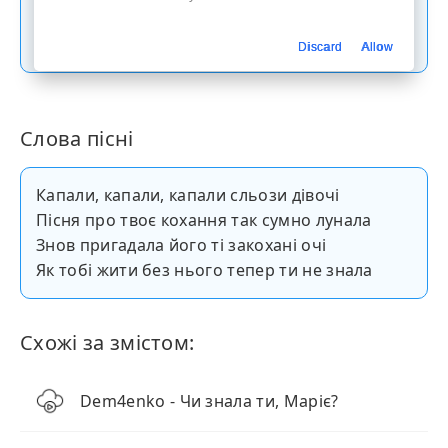
Скачати пісню
Discard
Allow
Слова пісні
Капали, капали, капали сльози дівочі
Пісня про твоє кохання так сумно лунала
Знов пригадала його ті закохані очі
Як тобі жити без нього тепер ти не знала
Схожі за змістом:
Dem4enko - Чи знала ти, Маріє?