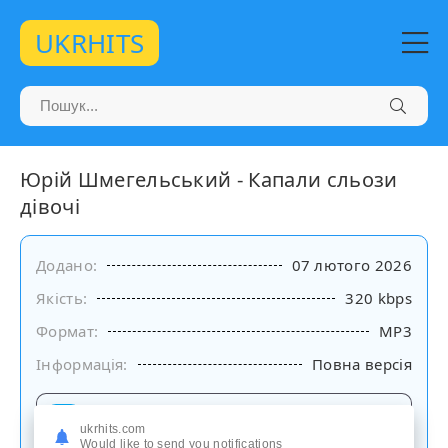
UKRHITS
Юрій Шмегельський - Капали сльози
дівочі
Додано:
07 лютого 2026
Якість:
320 kbps
Формат:
MP3
Інформація:
Повна версія
Слухати
ukrhits.com
на сайті
Would like to send you notifications