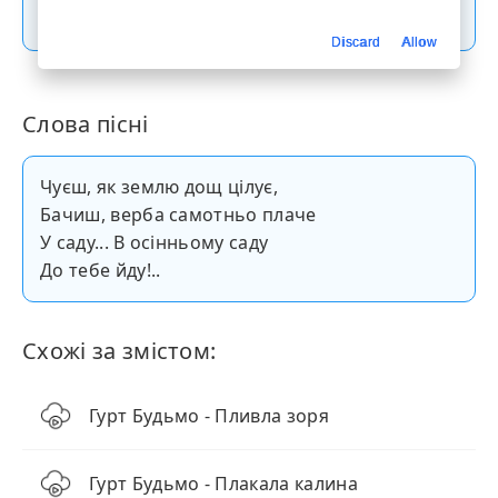
Скачати пісню
Discard
Allow
Слова пісні
Чуєш, як землю дощ цілує,
Бачиш, верба самотньо плаче
У саду... В осінньому саду
До тебе йду!..
Схожі за змістом:
Гурт Будьмо - Пливла зоря
Гурт Будьмо - Плакала калина