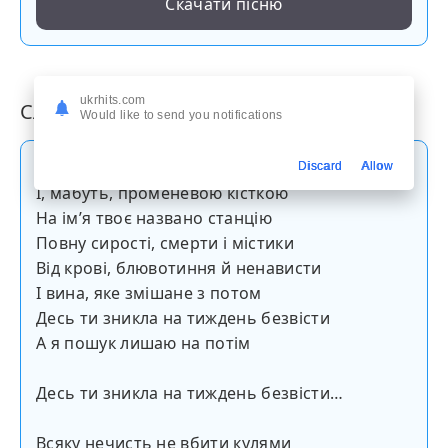
Скачати пісню
ukrhits.com
Слова пісні
Would like to send you notifications
Десь між ребрами, венами й пальцями
Discard
Allow
І, мабуть, променевою кісткою
На імʼя твоє названо станцію
Повну сирості, смерти і містики
Від крові, блювотиння й ненависти
І вина, яке змішане з потом
Десь ти зникла на тиждень безвісти
А я пошук лишаю на потім
Десь ти зникла на тиждень безвісти…
Всяку нечисть не вбити кулями