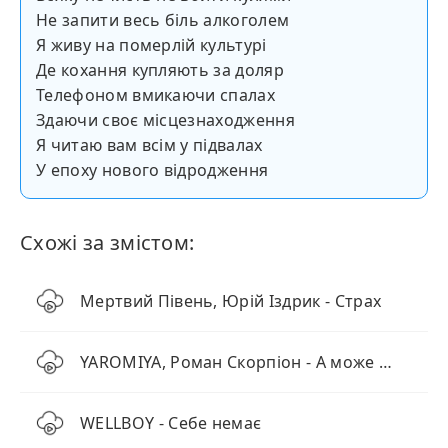
Не запити весь біль алкоголем
Я живу на померлій культурі
Де кохання купляють за доляр
Телефоном вмикаючи спалах
Здаючи своє місцезнаходження
Я читаю вам всім у підвалах
У епоху нового відродження
Схожі за змістом:
Мертвий Півень, Юрій Іздрик - Страх
YAROMIYA, Роман Скорпіон - А може (KARMV REMIX)
WELLBOY - Себе немає