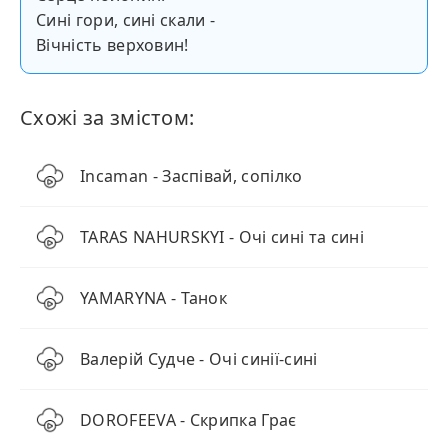
Сині гори, сині скали -
Вічність верховин!
Схожі за змістом:
Incaman - Заспівай, сопілко
TARAS NAHURSKYI - Очі сині та сині
YAMARYNA - Танок
Валерій Судче - Очі синії-сині
DOROFEEVA - Скрипка Грає