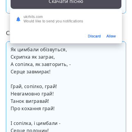
Скачати пісню
ukrhits.com
Would like to send you notifications
Слова пісні
Discard
Allow
Як цимбали обізвуться,
Скрипка як заграє,
А сопілка, як завторить, -
Серце завмирає!
Грай, сопілко, грай!
Невгамовно грай!
Танок вигравай!
Про кохання грай!
І сопілка, і цимбали -
Серце полонин!