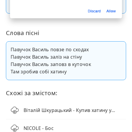
Скачати пісню
Discard
Allow
Слова пісні
Павучок Василь повзе по сходах
Павучок Василь заліз на стіну
Павучок Василь заповз в куточок
Там зробив собі хатину
Схожі за змістом:
Віталій Шкурацький - Купив хатину у селі
NICOLE - Бос