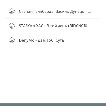
Степан Галябарда, Василь Дунець - Романс для Степана Бандери
STASYA x XAC - В той день (BID0NCI0N REMIX)
DenyMo - Дам Тобі Суть