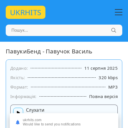
UKRHITS
ПавукиБенд - Павучок Василь
Додано:
11 серпня 2025
Якість:
320 kbps
Формат:
MP3
Інформація:
Повна версія
Слухати
на сайті
ukrhits.com
Would like to send you notifications