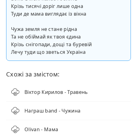
Крізь тисячі доріг лише одна
Туди де мама виглядає із вікна
Чужа земля не стане рідна
Та не обіймай як твоя єдина
Крізь снігопади, дощі та буревій
Лечу туди що зветься Україна
Схожі за змістом:
Віктор Кирилов - Травень
Награш band - Чужина
Olivan - Мама