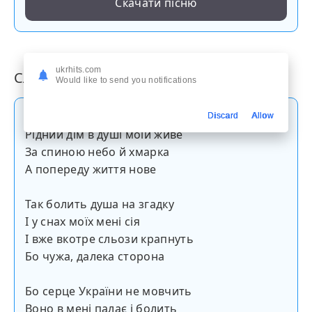
Скачати пісню
ukrhits.com
Слова пісні
Would like to send you notifications
Де б я не була всюди згадка
Discard
Allow
Рідний дім в душі моїй живе
За спиною небо й хмарка
А попереду життя нове
Так болить душа на згадку
І у снах моїх мені сія
І вже вкотре сльози крапнуть
Бо чужа, далека сторона
Бо серце України не мовчить
Воно в мені палає і болить