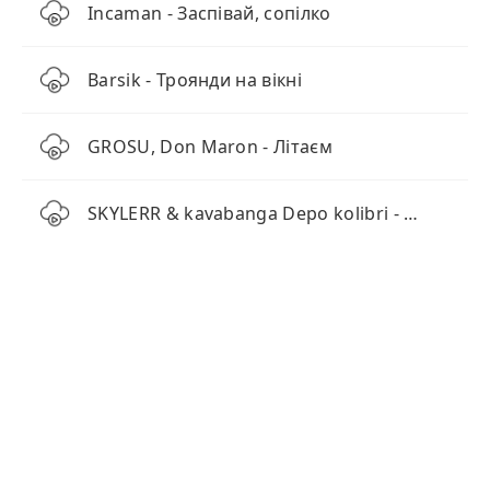
Incaman - Заспівай, сопілко
Barsik - Троянди на вікні
GROSU, Don Maron - Літаєм
SKYLERR & kavabanga Depo kolibri - Пам'ятай Мене (KARMV REMIX)