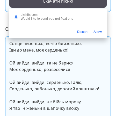
Скачати пісню
ukrhits.com
Would like to send you notifications
Слова пісні
Discard
Allow
Сонце низенько, вечір близенько,
Іди до мене, моє серденько!
Ой вийди, вийди, та не барися,
Моє серденько, розвеселися
Ой вийди, вийди, серденько, Галю,
Серденько, рибонько, дорогий кришталю!
Ой вийди, вийди, не бійсь морозу,
Я твої ніженьки в шапочку вложу