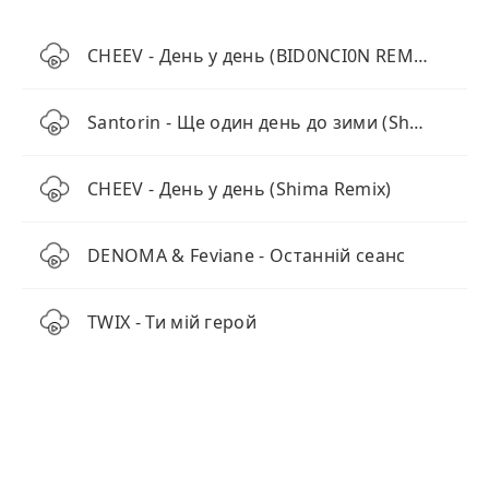
CHEEV - День у день (BID0NCI0N REMIX)
Santorin - Ще один день до зими (Shad0w Remix)
CHEEV - День у день (Shima Remix)
DENOMA & Feviane - Останній сеанс
TWIX - Ти мій герой