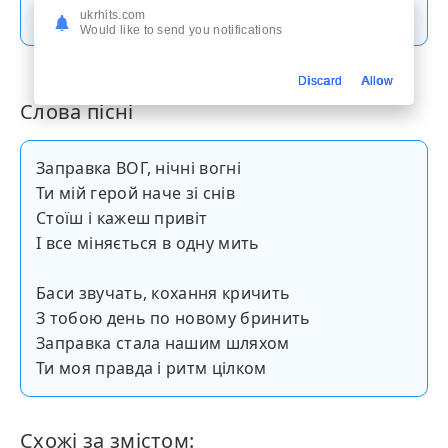
Скачати пісню
ukrhits.com
Would like to send you notifications
Discard
Allow
Слова пісні
Заправка ВОГ, нічні вогні
Ти мій герой наче зі снів
Стоїш і кажеш привіт
І все міняється в одну мить
Баси звучать, кохання кричить
З тобою день по новому бринить
Заправка стала нашим шляхом
Ти моя правда і ритм цілком
Схожі за змістом: