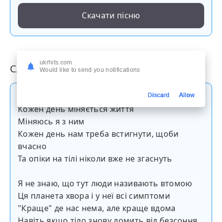
Скачати пісню
ukrhits.com
Слова пісні
Would like to send you notifications
Я не знаю, що тут люди називають щастям
Discard
Allow
Кожен день міняється життя
Міняюсь я з ним
Кожен день нам треба встигнути, щоби
вчасно
Та опіки на тілі ніколи вже не згаснуть
Я не знаю, що тут люди називають втомою
Ця планета хвора і у неї всі симптоми
"Краще" де нас нема, але краще вдома
Навіть якщо тіло знову ломить від безсоння