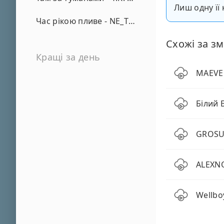
Лиш одну її 
Час рікою пливе - NE_TVOYA_MRIYA
Схожі за зм
Кращі за день
MAEVE 
Білий 
GROSU,
ALEXNO
Wellboy