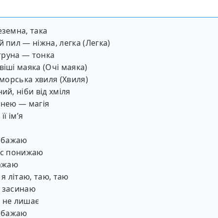
еземна, така
й пил — ніжна, легка (Легка)
струна — тонка
віші маяка (Очі маяка)
 морська хвиля (Хвиля)
ий, ніби від хміля
 нею — магія
її імʼя
у бажаю
ос понижаю
важаю
 я літаю, таю, таю
е засинаю
 не лишає
у бажаю