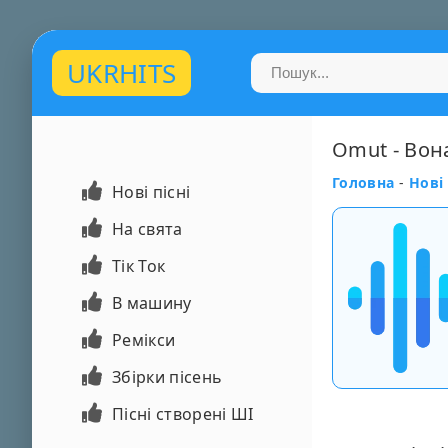
UKRHITS
Omut - Вон
Головна
-
Нові 
Нові пісні
На свята
Тік Ток
В машину
Ремікси
Збірки пісень
Пісні створені ШІ