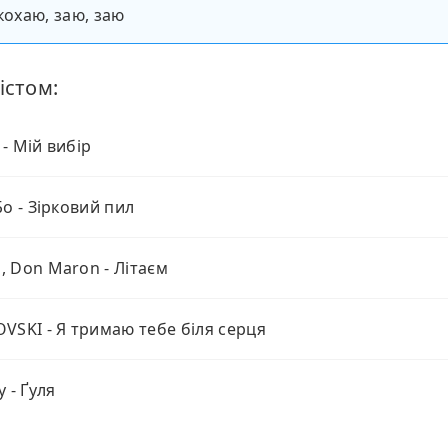
кохаю, заю, заю
істом:
- Мій вибір
Бо - Зірковий пил
 Don Maron - Літаєм
VSKI - Я тримаю тебе біля серця
 - Ґуля