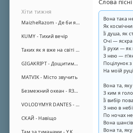
Слова пісні
Хіти тижня
Вона така н
MaizheRazom - Де би я не був
Як космічни
Її душа, як 
KUMY - Тихий вечір
Очі — яскра
Її рухи — як
Таких як я вже на світі нема - А. Малярник
З нею — пʼян
Поцілунок з
GIGAKRIPT - Дощитиме зима
На моїй руці 
MATVIK - Місто звучить
Вона та, як
Безмежний океан - R3phase
З ким я гол
Її вибір по
VOLODYMYR DANTES - Просто кохаю (REMIX)
З нею в небі
По ночах н
СКАЙ - Навіщо
Вона шансів
Вона та, як
Там за туманами - Y.K. Music