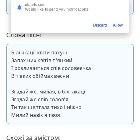
Скачати пісню
ukrhits.com
Would like to send you notifications
Discard
Allow
Слова пісні
Білі акації квіти пахучі
Запах цих квітів п'янкий
І розливається спів соловеєчка
В тіаких обіймах весни
Згадай же, милая, в білі акації
Згадай же спів солов'я
Ти так шептала тихо і ніжно
Милий навік я твоя.
Схожі за змістом: