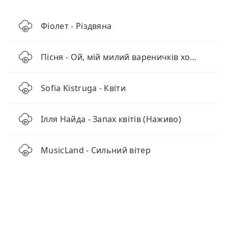
Фіолет - Різдвяна
Пісня - Ой, мій милий вареничків хоче (Drum and Bass)
Sofia Kistruga - Квіти
Ілля Найда - Запах квітів (Наживо)
MusicLand - Сильний вітер