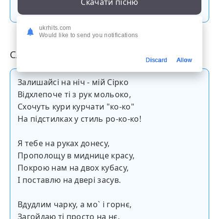
Скачати пісню
ukrhits.com
Would like to send you notifications
Слова пісні
Discard
Allow
Залишайсі на ніч - мій Сірко
Відхлепоче ті з рук мольоко,
Схочуть кури курчати "ко-ко"
На підстилках у стиль ро-ко-ко!
Я тебе на руках донесу,
Прополощу в миднице красу,
Покрою нам на двох кубасу,
І поставлю на двері засув.
Вдудлим чарку, а мо` і горнє,
Загойдаю ті просто на нє.