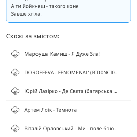
А ти йойкнеш - такого конє
Завше хтіла!
Схожі за змістом:
Марфуша Камиш - Я Дуже Зла!
DOROFEEVA - FENOMENAL’ (BID0NCI0N Remix)
Юрій Лазірко - Де Свєта (батярська пісня)
Артем Лоік - Темнота
Віталій Орловський - Ми - поле бою двох культур