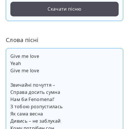
Скачати пісню
Слова пісні
Give me love
Yeah
Give me love
Звичайні почуття –
Справа досить сумна
Нам би Fenomenalʼ
З тобою розпустилась
Як сама весна
Дивись – не заблукай
Кому потрібен сон