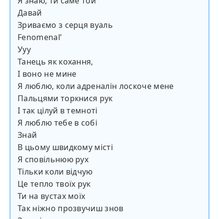
Я знаю, ти саме той
Давай
Зриваємо з серця вуаль
Fenomenalʼ
Ууу
Танець як кохання,
І воно не мине
Я люблю, коли адреналін лоскоче мене
Пальцями торкнися рук
І так цілуй в темноті
Я люблю тебе в собі
Знай
В цьому швидкому місті
Я сповільнюю рух
Тільки коли відчую
Це тепло твоїх рук
Ти на вустах моїх
Так ніжно прозвучиш знов