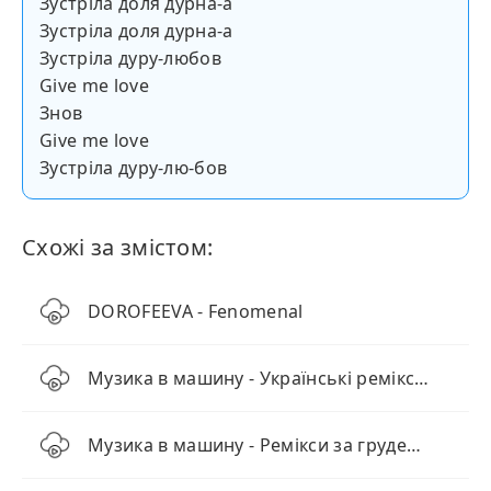
Зустріла доля дурна-а
Зустріла доля дурна-а
Зустріла дуру-любов
Give me love
Знов
Give me love
Зустріла дуру-лю-бов
Схожі за змістом:
DOROFEEVA - Fenomenal
Музика в машину - Українські ремікси від BID0NCI0N
Музика в машину - Ремікси за грудень 2024 (ТОП 10)