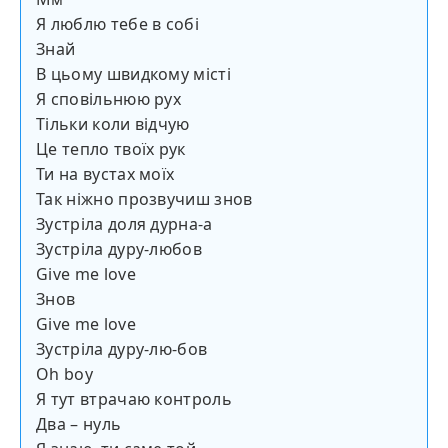
Я люблю тебе в собі
Знай
В цьому швидкому місті
Я сповільнюю рух
Тільки коли відчую
Це тепло твоїх рук
Ти на вустах моїх
Так ніжно прозвучиш знов
Зустріла доля дурна-а
Зустріла дуру-любов
Give me love
Знов
Give me love
Зустріла дуру-лю-бов
Oh boy
Я тут втрачаю контроль
Два – нуль