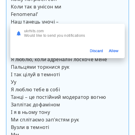
Коли так в унісон ми
Fenomenalʼ
Наш танець уночі –
Удвох, ми тут самі
ukrhits.com
Would like to send you notifications
Тільки тінь на стіні
Танець як кохання,
І воно не мине
Discard
Allow
Я люблю, коли адреналін лоскоче мене
Пальцями торкнися рук
І так цілуй в темноті
Уу
Я люблю тебе в собі
Танці – це постійний модератор вогню
Заплітає дофаміном
І я в ньому тону
Ми сплітаємо зап'ястям рук
Вузли в темноті
Мм