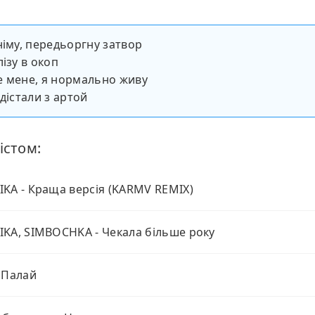
німу, передьоргну затвор
ізу в окоп
е мене, я нормально живу
дістали з артой
істом:
KA - Краща версія (KARMV REMIX)
KA, SIMBOCHKA - Чекала більше року
 Палай