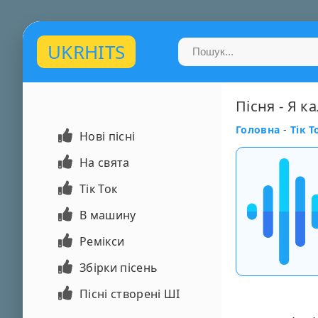
UKRHITS
Пісня - Я к
Головна
-
Тік Т
Нові пісні
На свята
Тік Ток
В машину
Ремікси
Збірки пісень
Пісні створені ШІ