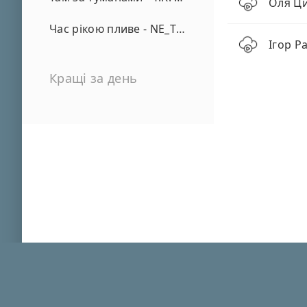
Оля Ци
Час рікою пливе - NE_TVOYA_MRIYA
Ігор Р
Кращі за день