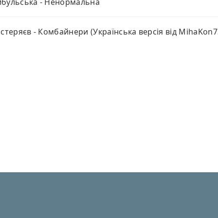
бульська - Ненормальна
астеряєв - Комбайнери (Українська версія від MihaKon7