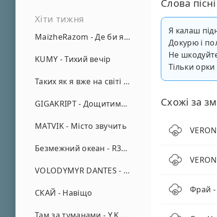
Слова пісні
Хіти тижня
Я калаш під
MaizheRazom - Де би я не був
Докурю і пол
Не шкодуйт
KUMY - Тихий вечір
Тільки орки 
Таких як я вже на світі нема - А. Малярник
Схожі за зм
GIGAKRIPT - Дощитиме зима
MATVIK - Місто звучить
VERONI
Безмежний океан - R3phase
VERONI
VOLODYMYR DANTES - Просто кохаю (REMIX)
Фрай -
СКАЙ - Навіщо
Там за туманами - Y.K. Music