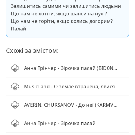
Залишитись самими чи залишитись людьми
Що нам не хотіти, якщо шанси на нулі?
Що нам не горіти, якщо колись догорим?
Палай
Схожі за змістом:
Анна Трінчер - Зірочка палай (BID0NCI0N Remix)
MusicLand - О земле втрачена, явися
AVERIN, CHURSANOV - До неї (KARMV REMIX)
Анна Трінчер - Зірочка палай