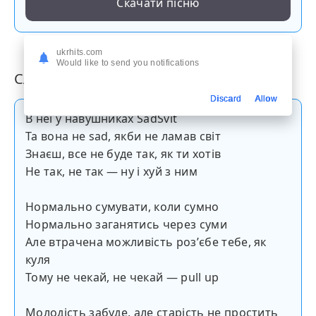
Скачати пісню
ukrhits.com
Would like to send you notifications
Слова пісні
Discard
Allow
В неї у навушниках SadSvit
Та вона не sad, якби не ламав світ
Знаєш, все не буде так, як ти хотів
Не так, не так — ну і хуй з ним
Нормально сумувати, коли сумно
Нормально заганятись через суми
Але втрачена можливість розʼєбе тебе, як
куля
Тому не чекай, не чекай — pull up
Молодість забуде, але старість не простить