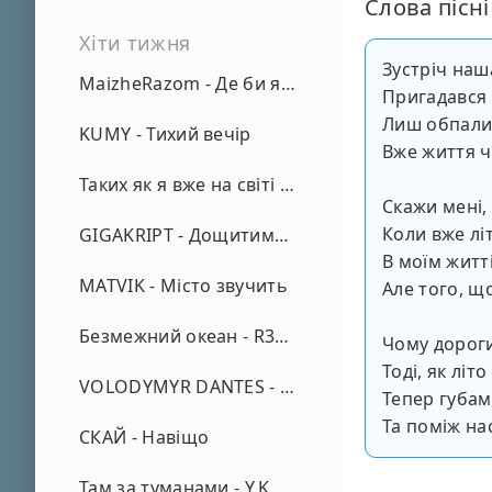
Слова пісні
Хіти тижня
Зустріч наша
MaizheRazom - Де би я не був
Пригадався н
Лиш обпали
KUMY - Тихий вечір
Вже життя че
Таких як я вже на світі нема - А. Малярник
Скажи мені, 
Коли вже літ
GIGAKRIPT - Дощитиме зима
В моїм житті
MATVIK - Місто звучить
Але того, щ
Безмежний океан - R3phase
Чому дороги
Тоді, як літ
VOLODYMYR DANTES - Просто кохаю (REMIX)
Тепер губам
Та поміж на
СКАЙ - Навіщо
Там за туманами - Y.K. Music