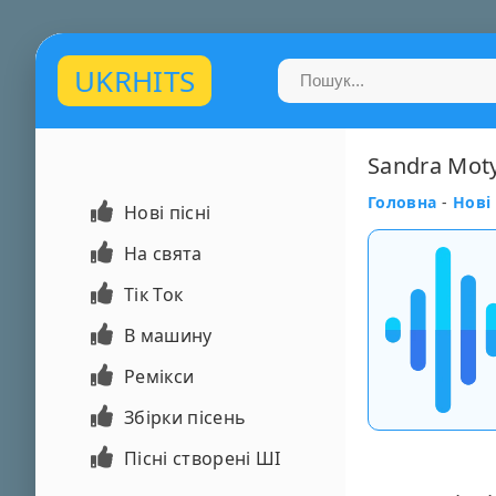
UKRHITS
Sandra Moty
Головна
-
Нові 
Нові пісні
На свята
Тік Ток
В машину
Ремікси
Збірки пісень
Пісні створені ШІ