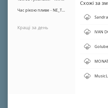
Схожі за зм
Час рікою пливе - NE_TVOYA_MRIYA
Sandra
Кращі за день
lVAN D
Golube
MONATI
MusicL