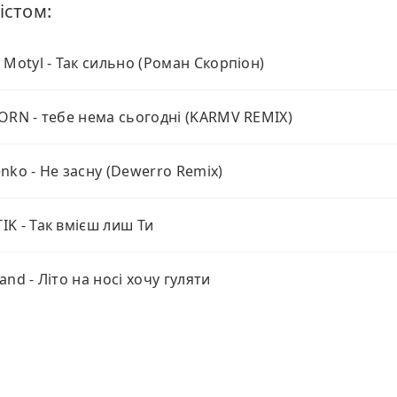
істом:
 Motyl - Так сильно (Роман Скорпіон)
ORN - тебе нема сьогодні (KARMV REMIX)
nko - Не засну (Dewerro Remix)
K - Так вмієш лиш Ти
and - Літо на носі хочу гуляти