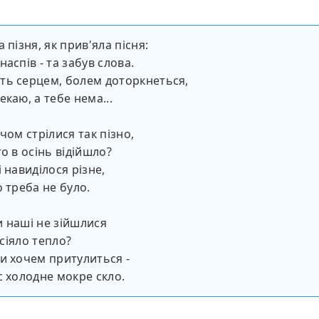
 пізня, як прив'яла пісня:
аспів - та забув слова.
ть серцем, болем доторкнеться,
каю, а тебе нема...
чом стрілися так пізно,
о в осінь відійшло?
 навиділося різне,
о треба не було.
 наші не зійшлися
о сіяло тепло?
и хочем притулиться -
с холодне мокре скло.