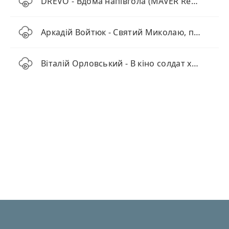
DREVO - Вдома напівгола (MAVER Remix)
Аркадій Войтюк - Святий Миколаю, прочитай мій лист
Віталій Орловський - В кіно солдат художньо помирає