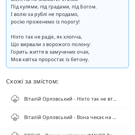
Під кулями, під градами, під Богом.
І волю за рублі не продамо,
росію проженемо із порогу!
Ніхто так не радіє, як хлопча,
Що вирвали з ворожого полону:
Горить життя в замучених очах,
Мов квітка проростає із бетону.
Схожі за змістом:
Віталій Орловський - Ніхто так не втомився, як вони
Віталій Орловський - Вона чекає на дзвінок