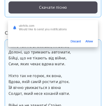
Скачати пісню
ukrhits.com
Would like to send you notifications
Слова пісні
Discard
Allow
Ніхто так не втомився, як вони,
Долоні, що тримають автомати,
Бійці, що не тікають від війни,
Сини, яких чекає вдома мати.
Ніхто так не горює, як вона,
Вдова, якій самій ростити діток.
Їй вічно увижається з вікна
Солдат, який несе коханій квіти.
Війні на не зламати! Стоїмо