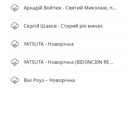
Аркадій Войтюк - Святий Миколаю, прочитай мій лист
Сергій Шахов - Старий рік минає
YATSUTA - Новорічна
YATSUTA - Новорічна (BID0NCI0N REMIX)
Вікі Роуз – Новорічна