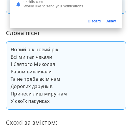
Скачати пісню
ukrhits.com
Would like to send you notifications
Discard
Allow
Слова пісні
Новий рік новий рік
Всі ми так чекали
І Святого Миколая
Разом викликали
Та не треба всім нам
Дорогих дарунків
Принеси лиш миру нам
У своїх пакунках
Схожі за змістом: