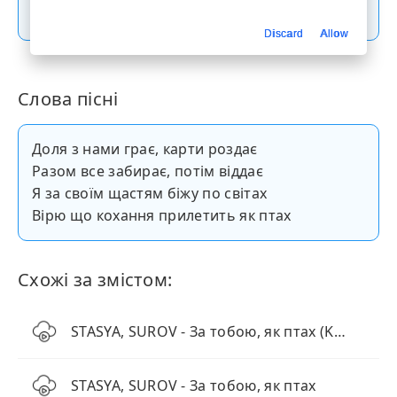
Скачати пісню
Discard
Allow
Слова пісні
Доля з нами грає, карти роздає
Разом все забирає, потім віддає
Я за своїм щастям біжу по світах
Вірю що кохання прилетить як птах
Схожі за змістом:
STASYA, SUROV - За тобою, як птах (KARMV REMIX)
STASYA, SUROV - За тобою, як птах