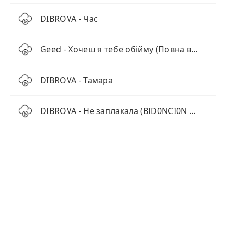
DIBROVA - Час
Geed - Хочеш я тебе обійму (Повна версія)
DIBROVA - Тамара
DIBROVA - Не заплакала (BID0NCI0N Remix)