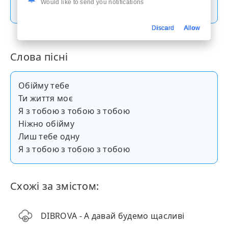
Скачати пісню
Would like to send you notifications
Discard
Allow
Слова пісні
Обійму тебе
Ти життя моє
Я з тобою з тобою з тобою
Ніжно обійму
Лиш тебе одну
Я з тобою з тобою з тобою
Схожі за змістом:
DIBROVA - А давай будемо щасливі