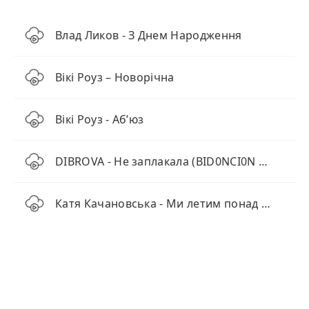
Влад Ликов - З Днем Народження
Вікі Роуз – Новорічна
Вікі Роуз - Абʼюз
DIBROVA - Не заплакала (BID0NCI0N Remix)
Катя Качановська - Ми летим понад хмарами (KARMV REMIX)