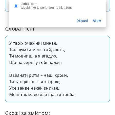
Скачати пісню
ukrhits.com
Would like to send you notifications
Discard
Allow
Слова пісні
У твоїх очах ніч минає,
Твої думки мене гойдають,
Ти мовчиш, а я вгадую,
Що на серці у тобі палає.
В кімнаті ритм – наші кроки,
Ти танцюєш – і я згораю,
Усе зайве нехай зникає,
Мені так мало для щастя треба.
Схожі за змістом: