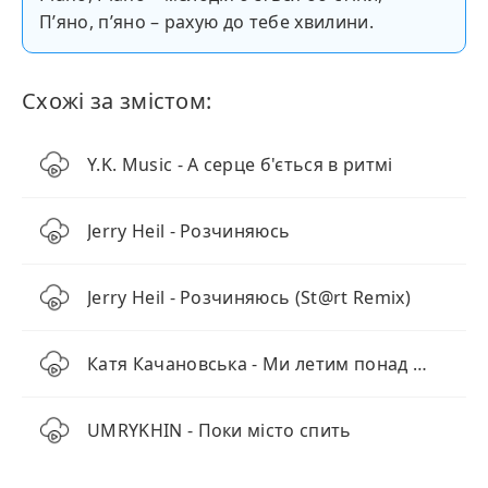
П’яно, п’яно – рахую до тебе хвилини.
Схожі за змістом:
Y.K. Music - А серце б'ється в ритмі
Jerry Heil - Розчиняюсь
Jerry Heil - Розчиняюсь (St@rt Remix)
Катя Качановська - Ми летим понад хмарами (KARMV REMIX)
UMRYKHIN - Поки місто спить