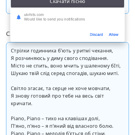
Скачати пісню
ukrhits.com
Would like to send you notifications
Слова пісні
Discard
Allow
Стрілки годинника б’ють у ритмі чекання,
Я розчиняюсь у диму свого сподівання.
Місто не спить, воно мчить у шаленому бІті,
Шукаю твій слід серед спогадів, шукаю миті.
Світло згасає, та серце не хоче мовчати,
Я знову готовий про тебе на весь світ
кричати.
Piano, Piano – тихо на клавішах долі,
П’яно, п’яно – я п’яний від власного болю.
Piano, Piano – мелодія б’ється об стіни,