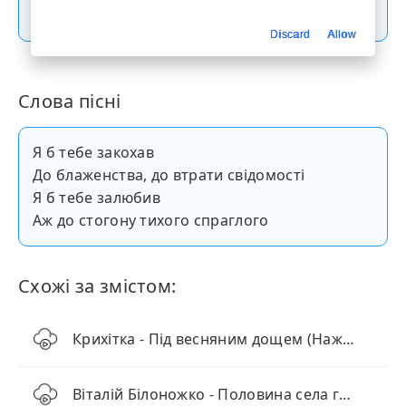
Скачати пісню
Discard
Allow
Слова пісні
Я б тебе закохав
До блаженства, до втрати свідомості
Я б тебе залюбив
Аж до стогону тихого спраглого
Схожі за змістом:
Крихітка - Під весняним дощем (Наживо)
Віталій Білоножко - Половина села гуляє