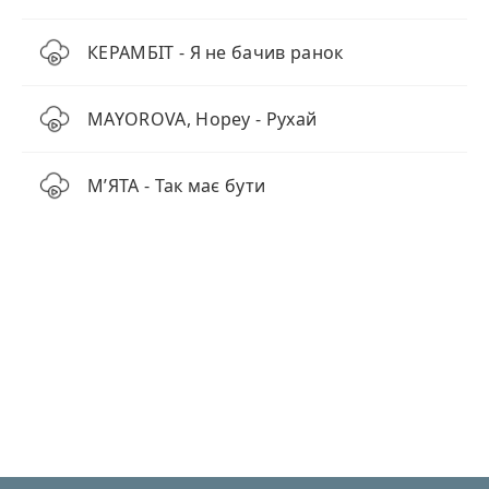
КЕРАМБІТ - Я не бачив ранок
MAYOROVA, Hopey - Рухай
МʼЯТА - Так має бути