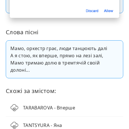
Скачати пісню
Discard
Allow
Слова пісні
Мамо, оркестр грає, люди танцюють далі
А я стою, як вперше, прямо на лезі залі,
Мамо тримаю долю в тремтячій своїй
долоні...
Схожі за змістом:
TARABAROVA - Вперше
TANTSYURA - Яна