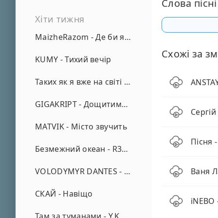
Слова пісні
Хіти тижня
MaizheRazom - Де би я не був
Схожі за зм
KUMY - Тихий вечір
Таких як я вже на світі нема - А. Малярник
АNSTAY
GIGAKRIPT - Дощитиме зима
Сергій
MATVIK - Місто звучить
Пісня 
Безмежний океан - R3phase
VOLODYMYR DANTES - Просто кохаю (REMIX)
Ваня Л
СКАЙ - Навіщо
iNEBO -
Там за туманами - Y.K. Music