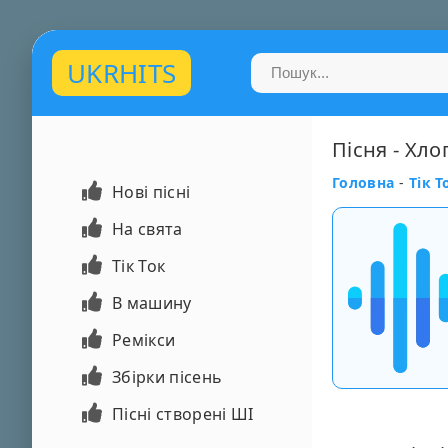
UKRHITS
Пісня - Хло
Головна
-
Тік Т
Нові пісні
На свята
Тік Ток
В машину
Ремікси
Збірки пісень
Пісні створені ШІ