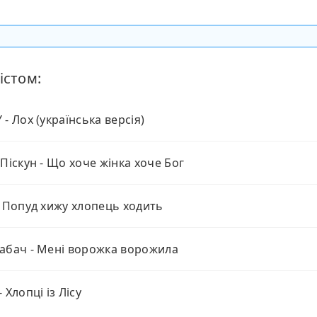
істом:
 - Лох (українська версія)
 Піскун - Що хоче жінка хоче Бог
- Попуд хижу хлопець ходить
абач - Мені ворожка ворожила
 Хлопці із Лісу