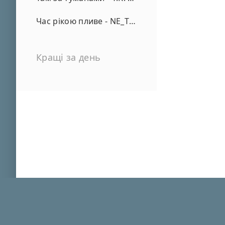
Час рікою пливе - NE_TVOYA_MRIYA
Кращі за день