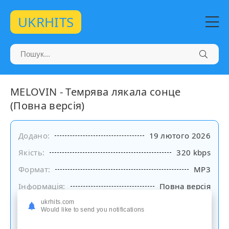
UKRHITS
MELOVIN - Темрява лякала сонце
(Повна версія)
Додано:
19 лютого 2026
Якість:
320 kbps
Формат:
MP3
Інформація:
Повна версія
ukrhits.com
Слухати
Would like to send you notifications
на сайті