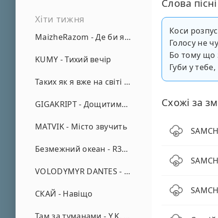
Слова пісні
Хіти тижня
Коси розпус
MaizheRazom - Де би я не був
Голосу не ч
Бо тому що 
KUMY - Тихий вечір
Губи у тебе,
Таких як я вже на світі нема - А. Малярник
Схожі за зм
GIGAKRIPT - Дощитиме зима
MATVIK - Місто звучить
SAMCHU
Безмежний океан - R3phase
SAMCHU
VOLODYMYR DANTES - Просто кохаю (REMIX)
SAMCHU
СКАЙ - Навіщо
Там за туманами - Y.K. Music