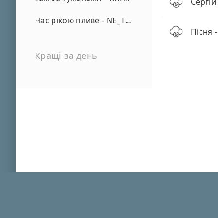
Сергій
Час рікою пливе - NE_TVOYA_MRIYA
Пісня 
Кращі за день