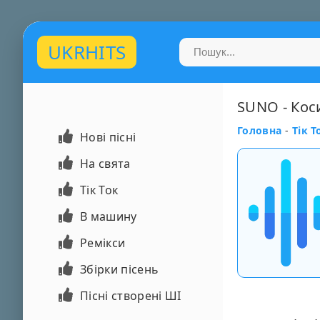
UKRHITS
SUNO - Кос
Головна
-
Тік Т
Нові пісні
На свята
Тік Ток
В машину
Ремікси
Збірки пісень
Пісні створені ШІ