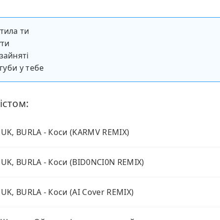
тила ти
ути
зайняті
 губи у тебе
істом:
K, BURLA - Коси (KARMV REMIX)
K, BURLA - Коси (BID0NCI0N REMIX)
K, BURLA - Коси (AI Cover REMIX)