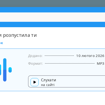
и розпустила ти
ок
Додано:
10 лютого 2026
Формат:
MP3
Слухати
на сайті