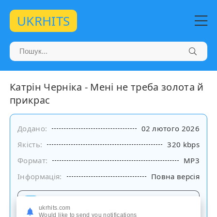
UKRHITS
Катрін Черніка - Мені не треба золота й
прикрас
Додано:
02 лютого 2026
Якість:
320 kbps
Формат:
MP3
Інформація:
Повна версія
Слухати
ukrhits.com
на сайті
Would like to send you notifications