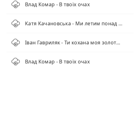
Влад Комар - В твоїх очах
Катя Качановська - Ми летим понад хмарами (KARMV REMIX)
Іван Гавриляк - Ти кохана моя золота (feat. Петро Гелетюк)
Влад Комар - В твоїх очах