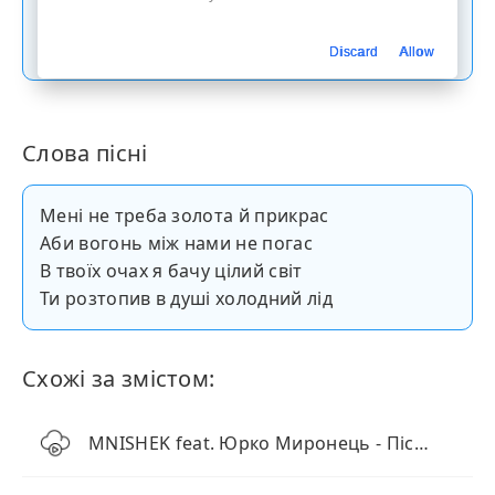
Скачати пісню
Discard
Allow
Слова пісні
Мені не треба золота й прикрас
Аби вогонь між нами не погас
В твоїх очах я бачу цілий світ
Ти розтопив в душі холодний лід
Схожі за змістом:
MNISHEK feat. Юрко Миронець - Пісня Землі