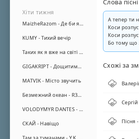
Слова пісні
Хіти тижня
А тепер ти 
MaizheRazom - Де би я не був
Коси розпус
Коси розпуст
KUMY - Тихий вечір
Бо тому що 
Таких як я вже на світі нема - А. Малярник
Схожі за зм
GIGAKRIPT - Дощитиме зима
MATVIK - Місто звучить
Валері
Безмежний океан - R3phase
Сергій
VOLODYMYR DANTES - Просто кохаю (REMIX)
Пісня 
СКАЙ - Навіщо
Там за туманами - Y.K. Music