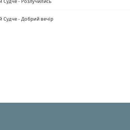
й Судче - Розлучились
й Судче - Добрий вечір