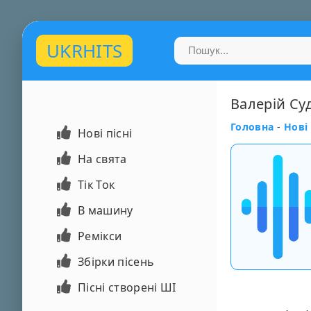
UKRHITS
Валерій Cу
Головна
-
Нові 
Нові пісні
На свята
Тік Ток
В машину
Ремікси
Збірки пісень
Пісні створені ШІ