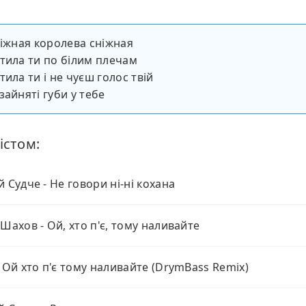
ніжная королева сніжная
тила ти по білим плечам
ила ти і не чуєш голос твій
зайняті губи у тебе
істом:
й Cудче - Не говори ні-ні кохана
 Шахов - Ой, хто п'є, тому наливайте
- Ой хто п'є тому наливайте (DrymBass Remix)