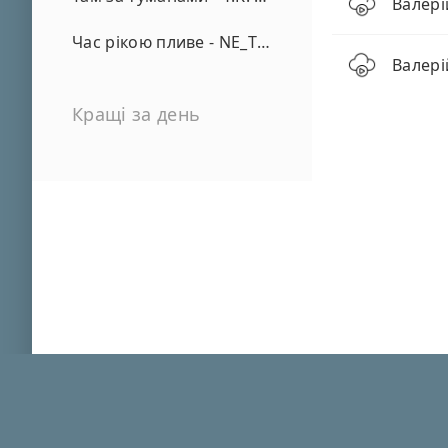
Валері
Час рікою пливе - NE_TVOYA_MRIYA
Валері
Кращі за день