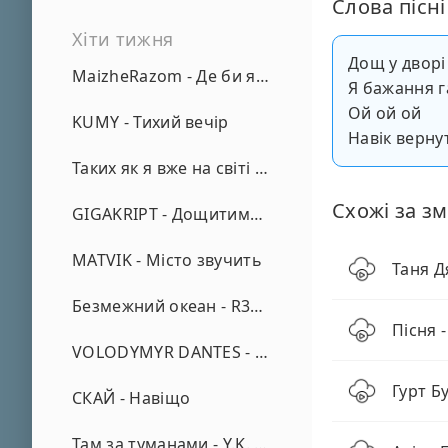
Слова пісні
Хіти тижня
Дощ у дворі
MaizheRazom - Де би я не був
Я бажання г
Ой ой ой
KUMY - Тихий вечір
Навік верну
Таких як я вже на світі нема - А. Малярник
Схожі за зм
GIGAKRIPT - Дощитиме зима
MATVIK - Місто звучить
Таня Д
Безмежний океан - R3phase
Пісня 
VOLODYMYR DANTES - Просто кохаю (REMIX)
Гурт Б
СКАЙ - Навіщо
Там за туманами - Y.K. Music