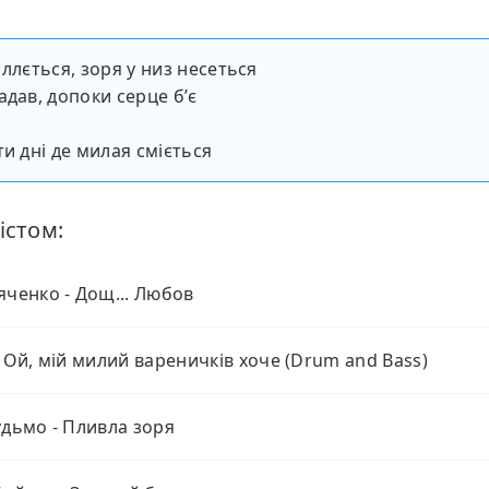
 ллється, зоря у низ несеться
адав, допоки серце бʼє
ти дні де милая сміється
істом:
яченко - Дощ... Любов
- Ой, мій милий вареничків хоче (Drum and Bass)
удьмо - Пливла зоря