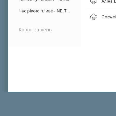
Аліна 
Час рікою пливе - NE_TVOYA_MRIYA
Gezwei
Кращі за день