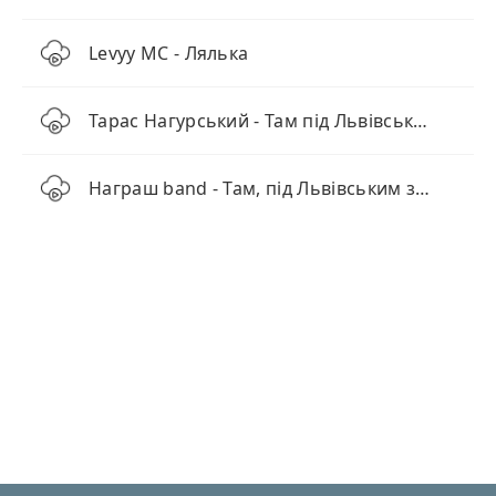
Levyy MC - Лялька
Тарас Нагурський - Там під Львівським замком
Награш band - Там, під Львівським замком