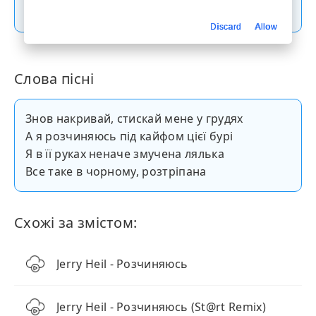
Скачати пісню
Discard
Allow
Слова пісні
Знов накривай, стискай мене у грудях
А я розчиняюсь під кайфом цієї бурі
Я в її руках неначе змучена лялька
Все таке в чорному, розтріпана
Схожі за змістом:
Jerry Heil - Розчиняюсь
Jerry Heil - Розчиняюсь (St@rt Remix)