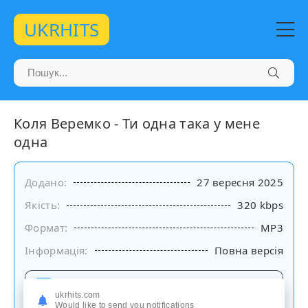
UKRHITS
Коля Веремко - Ти одна така у мене
одна
Додано:
27 вересня 2025
Якість:
320 kbps
Формат:
MP3
Інформація:
Повна версія
Слухати
ukrhits.com
на сайті
Would like to send you notifications