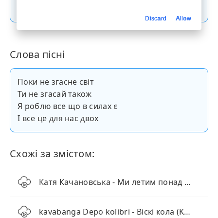
Скачати пісню
Discard
Allow
Слова пісні
Поки не згасне світ
Ти не згасай також
Я роблю все що в силах є
І все це для нас двох
Схожі за змістом:
Катя Качановська - Ми летим понад хмарами (KARMV REMIX)
kavabanga Depo kolibri - Віскі кола (KARMV REMIX)