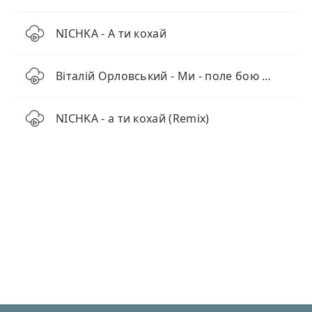
NICHKA - А ти кохай
Віталій Орловський - Ми - поле бою двох культур
NICHKA - а ти кохай (Remix)