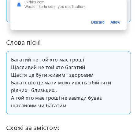
ukrhits.com
Would like to send you notifications
Скачати пісню
Discard
Allow
Слова пісні
Багатий не той хто має гроші
Щасливий не той хто багатий
Щастя це бути живим і здоровим
Багатство це мати можливість обійняти
рідних і близьких..
А той хто має гроші не завжди буває
щасливим чи багатим.
Схожі за змістом: