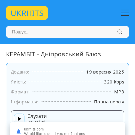
UKRHITS
КЕРАМБІТ - Дніпровський Блюз
Додано:
19 вересня 2025
Якість:
320 kbps
Формат:
MP3
Інформація:
Повна версія
Слухати
на сайті
ukrhits.com
Would like to send you notifications