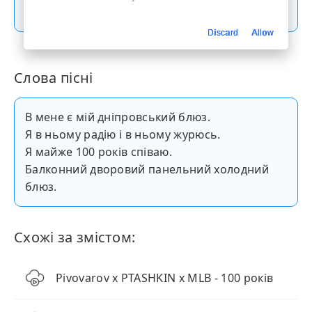
Скачати пісню
Discard
Allow
Слова пісні
В мене є мій дніпровський блюз.
Я в ньому радію і в ньому журюсь.
Я майже 100 років співаю.
Балконний дворовий панельний холодний
блюз.
Схожі за змістом:
Pivovarov x PTASHKIN x MLB - 100 років