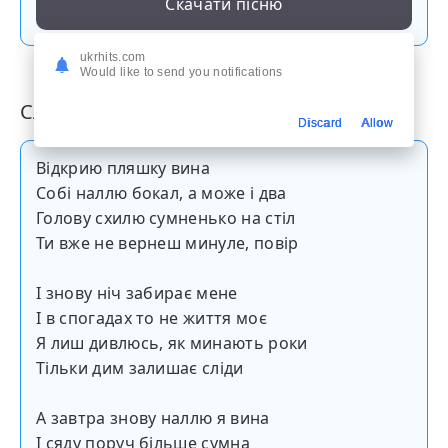
Скачати пісню
ukrhits.com
Would like to send you notifications
Слова пісні
Discard
Allow
Відкрию пляшку вина
Собі наллю бокал, а може і два
Голову схилю сумненько на стіл
Ти вже не вернеш минуле, повір
І знову ніч забирає мене
І в спогадах то не життя моє
Я лиш дивлюсь, як минають роки
Тільки дим залишає сліди
А завтра знову наллю я вина
І сяду поруч більше сумна