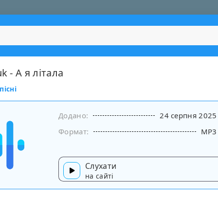
k - А я літала
пісні
Додано:
24 серпня 2025
Формат:
MP3
Слухати
на сайті