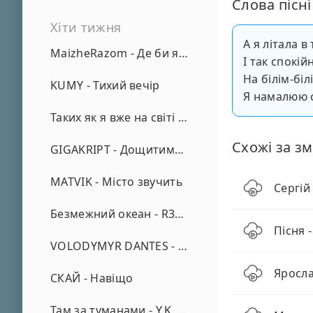
Слова пісні
Хіти тижня
А я літала в
MaizheRazom - Де би я не був
І так спокій
На білім-біл
KUMY - Тихий вечір
Я намалюю св
Таких як я вже на світі нема - А. Малярник
Схожі за зм
GIGAKRIPT - Дощитиме зима
MATVIK - Місто звучить
Сергій
Безмежний океан - R3phase
Пісня 
VOLODYMYR DANTES - Просто кохаю (REMIX)
Яросл
СКАЙ - Навіщо
Там за туманами - Y.K. Music