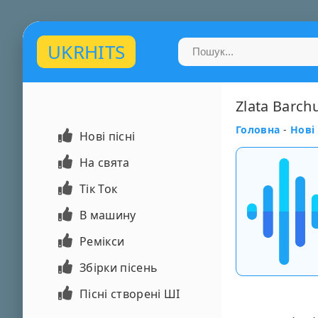
UKRHITS
Zlata Barchu
Головна
-
Нові 
Нові пісні
На свята
Тік Ток
В машину
Ремікси
Збірки пісень
Пісні створені ШІ