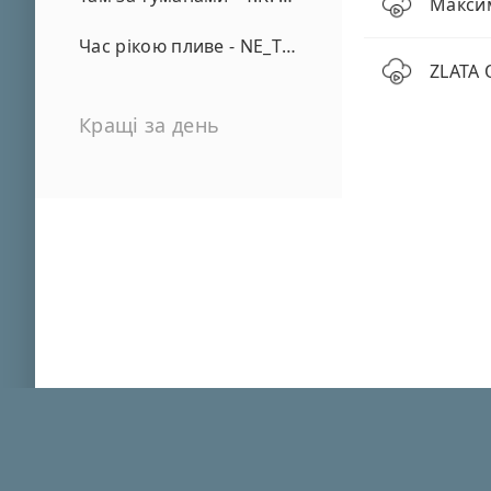
Максим
Час рікою пливе - NE_TVOYA_MRIYA
ZLATA 
Кращі за день