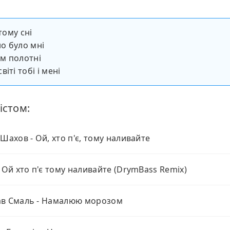
 тому сні
но було мні
ім полотні
іті тобі і мені
істом:
 Шахов - Ой, хто п'є, тому наливайте
- Ой хто п'є тому наливайте (DrymBass Remix)
ав Смаль - Намалюю морозом