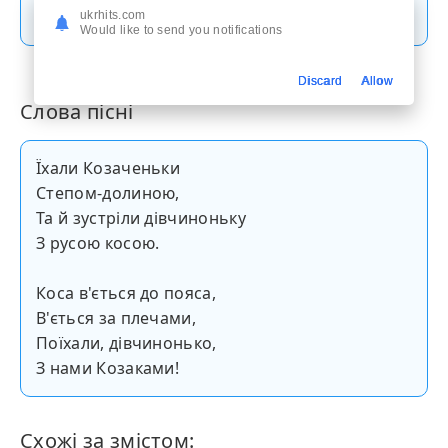
Скачати пісню
ukrhits.com
Would like to send you notifications
Discard
Allow
Слова пісні
Їхали Козаченьки
Степом-долиною,
Та й зустріли дівчиноньку
З русою косою.
Коса в'ється до пояса,
В'ється за плечами,
Поїхали, дівчинонько,
З нами Козаками!
Схожі за змістом: