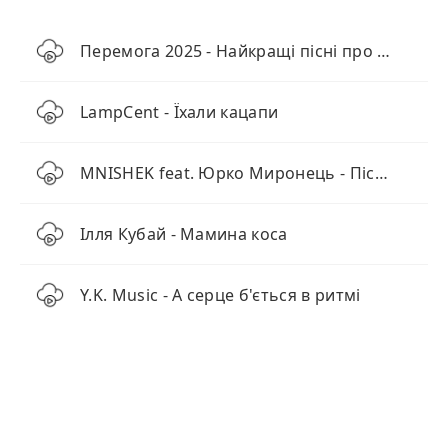
Перемога 2025 - Найкращі пісні про перемогу
LampCent - Їхали кацапи
MNISHEK feat. Юрко Миронець - Пісня Землі
Ілля Кубай - Мамина коса
Y.K. Music - А серце б'ється в ритмі