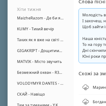
Слова пісні
Хіти тижня
Молодість в
MaizheRazom - Де би я не був
І захочеш, 
Щоб зайти 
KUMY - Тихий вечір
Наша юність
Таких як я вже на світі нема - А. Малярник
То на гору т
Дні скінчил
GIGAKRIPT - Дощитиме зима
Юні роки п
MATVIK - Місто звучить
Безмежний океан - R3phase
Схожі за зм
VOLODYMYR DANTES - Просто кохаю (REMIX)
Марина
СКАЙ - Навіщо
Богдан
Там за туманами - Y.K. Music