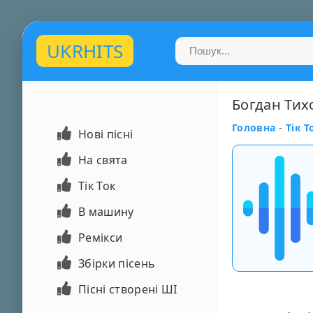
UKRHITS
Богдан Тих
Головна
-
Тік Т
Нові пісні
На свята
Тік Ток
В машину
Ремікси
Збірки пісень
Пісні створені ШІ