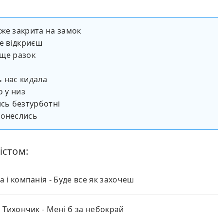
же закрита на замок
не відкриєш
іще разок
 нас кидала
о у низ
ись безтурботні
ронеслись
істом:
 і компанія - Буде все як захочеш
 Тихончик - Мені б за небокрай