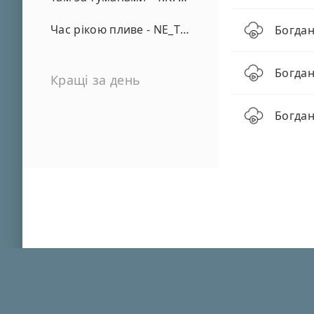
Час рікою пливе - NE_TVOYA_MRIYA
Богдан
Богдан
Кращі за день
Богдан