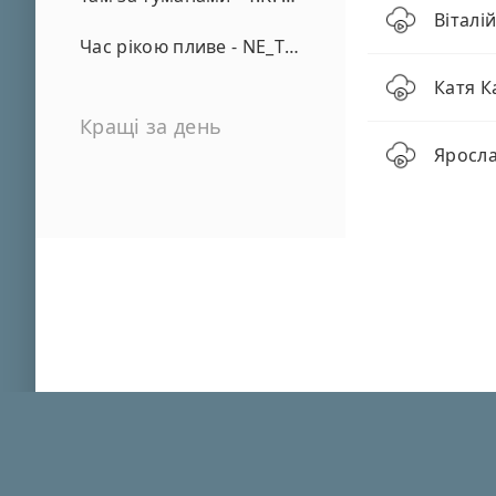
Віталі
Час рікою пливе - NE_TVOYA_MRIYA
Катя К
Кращі за день
Яросла