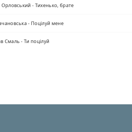
й Орловський - Тихенько, брате
ачановська - Поцілуй мене
в Смаль - Ти поцілуй