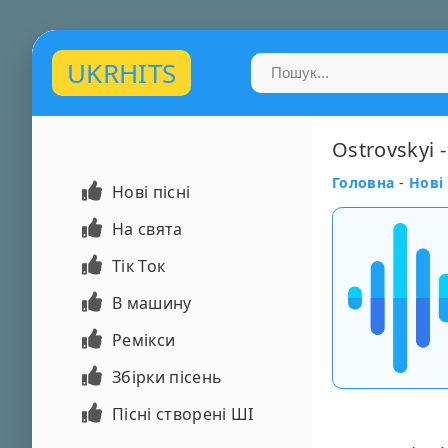
UKRHITS
Ostrovskyi 
Головна
-
Нові 
Нові пісні
На свята
Тік Ток
В машину
Ремікси
Збірки пісень
Пісні створені ШІ