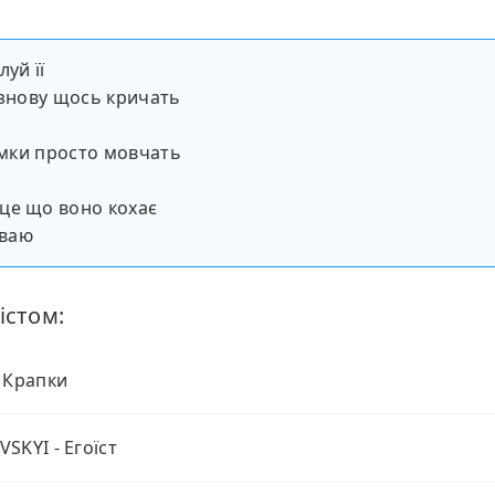
уй її
 знову щось кричать
думки просто мовчать
це що воно кохає
оваю
істом:
 Крапки
SKYI - Егоїст