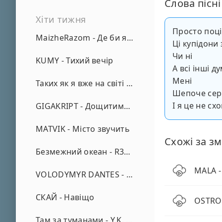
Слова пісні
Хіти тижня
Просто поціл
MaizheRazom - Де би я не був
Ці купідони
Чи ні
KUMY - Тихий вечір
А всі інші 
Мені
Таких як я вже на світі нема - А. Малярник
Шепоче сер
І я це не сх
GIGAKRIPT - Дощитиме зима
MATVIK - Місто звучить
Схожі за зм
Безмежний океан - R3phase
MALA -
VOLODYMYR DANTES - Просто кохаю (REMIX)
СКАЙ - Навіщо
OSTROV
Там за туманами - Y.K. Music