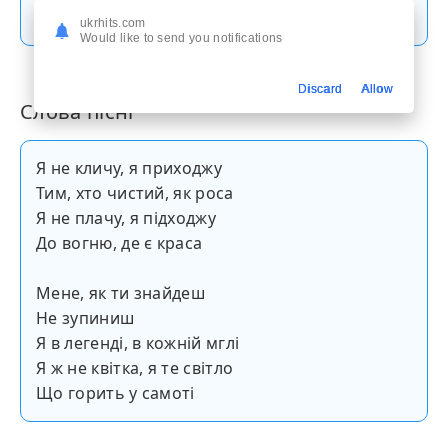
Скачати пісню
ukrhits.com
Would like to send you notifications
Discard
Allow
Слова пісні
Я не кличу, я приходжу
Тим, хто чистий, як роса
Я не плачу, я підходжу
До вогню, де є краса
Мене, як ти знайдеш
Не зупиниш
Я в легенді, в кожній мглі
Я ж не квітка, я те світло
Що горить у самоті