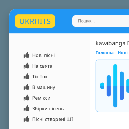
UKRHITS
kavabanga D
Головна
-
Нові 
Нові пісні
На свята
Тік Ток
В машину
Ремікси
Збірки пісень
Пісні створені ШІ