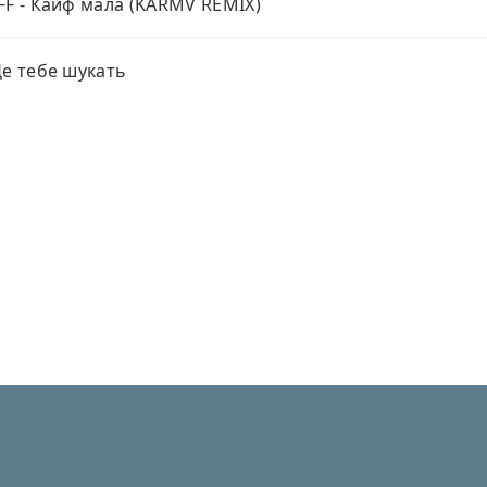
FF - Кайф мала (KARMV REMIX)
Де тебе шукать