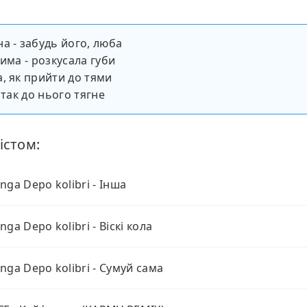
а - забудь його, люба
чима - розкусала губи
, як прийти до тями
 так до нього тягне
істом:
nga Depo kolibri - Інша
ga Depo kolibri - Віскі кола
nga Depo kolibri - Сумуй cама