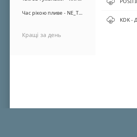
POSITI
Час рікою пливе - NE_TVOYA_MRIYA
KDK - 
Кращі за день