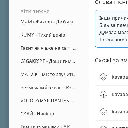
Слова пісні
Хіти тижня
Інша причин
MaizheRazom - Де би я не був
Біль за пле
Думала мала
KUMY - Тихий вечір
І коли вночі
Таких як я вже на світі нема - А. Малярник
Схожі за зм
GIGAKRIPT - Дощитиме зима
MATVIK - Місто звучить
kavaba
Безмежний океан - R3phase
kavaban
VOLODYMYR DANTES - Просто кохаю (REMIX)
kavaba
СКАЙ - Навіщо
Там за туманами - Y.K. Music