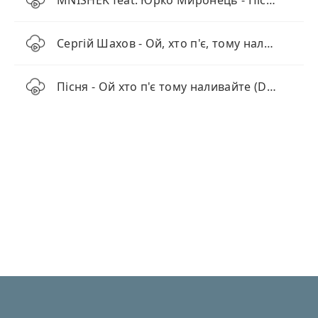
MNISHEK feat. Юрко Миронець - Пісня Землі
Сергій Шахов - Ой, хто п'є, тому наливайте
Пісня - Ой хто п'є тому наливайте (DrymBass Remix)