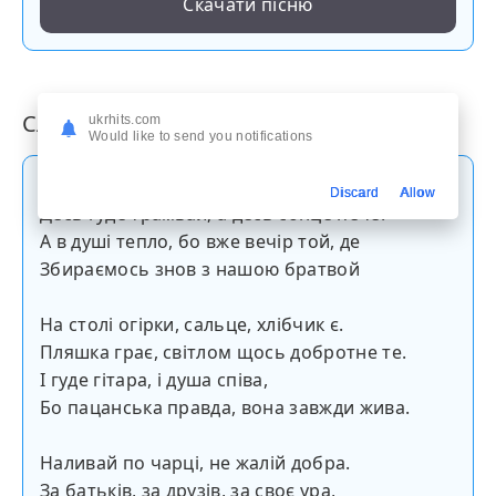
Скачати пісню
Слова пісні
ukrhits.com
Would like to send you notifications
Йду я вулицею, вітер в лице.
Discard
Allow
Десь гуде трамвай, а десь сонце пече.
А в душі тепло, бо вже вечір той, де
Збираємось знов з нашою братвой
На столі огірки, сальце, хлібчик є.
Пляшка грає, світлом щось добротне те.
І гуде гітара, і душа співа,
Бо пацанська правда, вона завжди жива.
Наливай по чарці, не жалій добра.
За батьків, за друзів, за своє ура,