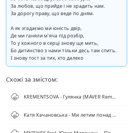
За любов, що прийде і не зрадить нам.
За дорогу праву, що веде по дням.
А як згадаємо ми юність двір,
Де ми ганяли м'яча під розбір,
То у кожного в серці знову ще мить,
Бо дитинство з нами тільки десь там спить.
І знову тост за тих, хто далеко
Схожі за змістом:
KREMENTSOVA - Гулянка (MAVER Remix)
Катя Качановська - Ми летим понад хмарами (KARMV REMIX)